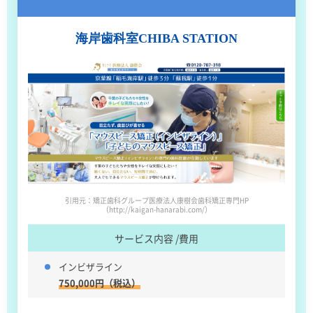
海岸歯科室
CHIBA STATION
引用元：矯正歯科グループ医療法人康樹会歯科矯正専門HP
（http://kaigan-hanarabi.com/）
サービス内容 /費用
インビザライン
750,000円（税込）