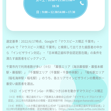
月～土：10:00～13:30/15:00～
18:30
日：9:00～12:30/14:00～17:30
選定基準：2022/6/17時点、Googleで「マウスピース矯正 千葉市」・
ePark で「マウスピース矯正 千葉市」と検索して出てきた歯医者の中か
ら 「インビザライン対応」・「日本矯正歯科学会認定医在籍」の条件を
満たす歯医者をピックアップ。
千葉市内で利用者数が多い（※5）「幕張エリア（海浜幕張駅・幕張本郷
駅・幕張駅）」「千葉駅エリア（千葉駅・千葉中央駅）」「稲毛駅エリア
（稲毛海岸駅・稲毛駅）」のうち、各エリアでインビザラインの費用が一
番安い歯医者を選出。
（※2）インビザラインGo…片顎につき10本を動かすマウスピース矯正
（※3）参照元：矯正歯科グループ医療法人康樹会公式HP「ダイヤモンドプロバイダー
認定」2022年9月調査時点の情報・認定時期不明（https://kaigan-hanarabi.com/）
（※4）参照元：つみき矯正歯科稲毛公式HP「公益社団法人日本矯正歯科学会認定医」2
022年9月調査時点の情報・認定時期記載なし（https://www.tsumiki-ortho.com/docto