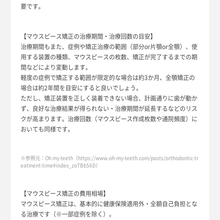
要です。
【マウスピース矯正の治療期間・治療回数の目安】
治療期間もまた、症例や矯正治療の範囲（部分or片顎or全顎）、使
用する装置の種類、マウスピースの枚数、矯正が完了するまでの期
間などにより変動します。
軽度の症例で矯正する範囲が限定的な場合は約3か月、全顎矯正の
場合は約2年間を目安にすると良いでしょう。
ただし、矯正装置を正しく装着できない場合、計画通りに歯が動か
ず、良好な治療結果が得られない・治療期間が延長するなどのリス
クが高まります。治療回数（マウスピース作成枚数や通院頻度）に
おいても同様です。
※参照元：Oh my teeth（https://www.oh-my-teeth.com/posts/orthodontic-tr
eatment-time#index_zoTBb56D）
【マウスピース矯正の費用相場】
マウスピース矯正は、基本的に健康保険適用外・全額自己負担とな
る治療です（※一部症例を除く）。