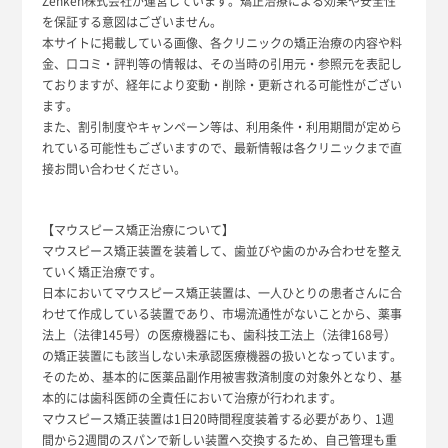
Zenken株式会社が運営しています。矯正治療による効果や安全性
を保証する意図はございません。
本サイトに掲載している画像、各クリニックの矯正治療の内容や料
金、口コミ・評判等の情報は、その当時の引用元・参照元を表記し
ておりますが、経年により変動・削除・更新される可能性がござい
ます。
また、割引制度やキャンペーン等は、利用条件・利用期間が定めら
れている可能性もございますので、最新情報は各クリニックまで直
接お問い合わせください。
【マウスピース矯正治療について】
マウスピース矯正装置を装着して、歯並びや歯のかみ合わせを整え
ていく矯正治療です。
日本においてマウスピース矯正装置は、一人ひとりの患者さんに合
わせて作成している装置であり、市場流通性がないことから、薬事
法上（法律145号）の医療機器にも、歯科技工法上（法律168号）
の矯正装置にも該当しない未承認医療機器の扱いとなっています。
そのため、基本的に医薬品副作用被害救済制度の対象外となり、基
本的には歯科医師の全責任において治療が行われます。
マウスピース矯正装置は1日20時間程度装着する必要があり、1週
間から2週間のスパンで新しい装置へ交換するため、自己管理も重