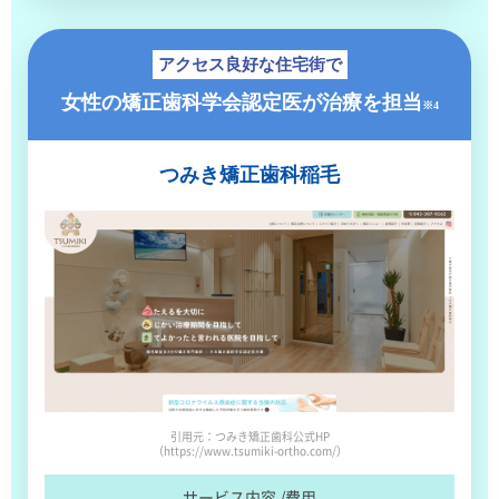
アクセス良好な住宅街で
女性の矯正歯科学会
認定医が治療を担当
※4
つみき
矯正歯科稲毛
引用元：つみき矯正歯科公式HP
（https://www.tsumiki-ortho.com/）
サービス内容 /費用