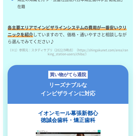
在籍
各主要エリアでインビザラインシステムの費用が一番安いクリ
ニックを紹介
していますので、価格・通いやすさと相談しなが
ら選んでみてください♪
（※1）参照元：スタディサプリ（2022/9時点）（https://shingakunet.com/area/ran
king_station-users/chiba/）
買い物がてら通院
リーズナブルな
インビザラインに対応
イオンモール幕張新都心
徳誠会歯科・矯正歯科