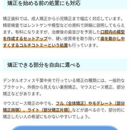
矯正を始める前の処置にも対応
矯正歯科では、成人矯正から小児矯正まで幅広く対応しています。
精密検査ではレントゲンや模型などの資料で詳細に説明してもらえ
ます。有料になりますが、治療後の歯並びを予測した
口腔内の模型
を作成するセットアップ
や、硬い皮質骨を取り除いて
歯を動かしや
すくするコルチコトミーという処置
も行っています。
矯正できる部分を自由に選べる
デンタルオフィス千葉中央で行っている矯正の種類には、一般的な
ブラケット、外側から見えない裏側矯正、マウスピース矯正、部分
矯正などがあります。
マウスピース矯正の中でも、
フル（全体矯正）やモデレート（部分
矯正両顎）、ライト（部分矯正片顎）
などが選べるので、部分的に
矯正したい人の希望にもかないやすいでしょう。