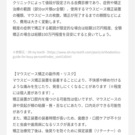
クリニックによって値段が設定される自費診療であり、症例や矯正
治療の範囲（部分or片顎or全顎）、使用するマウスピース矯正装置
の種類、マウスピースの枚数、矯正が完了するまでの期間などによ
り、費用は大きく変動します。
軽度の症例で矯正する範囲が限定的な場合は総額10万円程度、全顎
矯正の場合は総額100万円程度を目安にすると良いでしょう。
※参照元：Oh my teeth（https://www.oh-my-teeth.com/posts/orthodontics-
guide-for-busy-person#index_snxV1dUm）
【マウスピース矯正の副作用・リスク】
マウスピース矯正装置を装着することにより、不快感や締め付ける
ような痛みを生じたり、発音しにくくなることがあります（※程度
には個人差があります）。
矯正装置が口腔内を傷つける可能性は低いですが、マウスピースの
淵や突起が頬の粘膜・唇・舌などにあたり、口内炎ができる可能性
があります。
また、矯正装置の装着時間が長いため、歯磨き・口腔ケアが不十分
だと虫歯や歯周病になるリスクが高まります。
矯正治療完了後は、後戻りを防ぐために保定装置（リテーナー）の