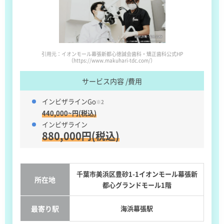
引用元：イオンモール幕張新都心徳誠会歯科・矯正歯科公式HP
（https://www.makuhari-tdc.com/）
サービス内容 /費用
インビザラインGo
※2
440,000~円(税込)
インビザライン
880,000円(税込)
千葉市美浜区豊砂1-1イオンモール幕張新
所在地
都心グランドモール1階
最寄り駅
海浜幕張駅