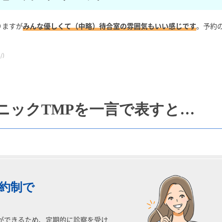
りますが
みんな優しくて（中略）待合室の雰囲気もいい感じです
。予約
4/）
ニックTMPを一言で表すと…
約制で
約ができるため、定期的に診察を受け