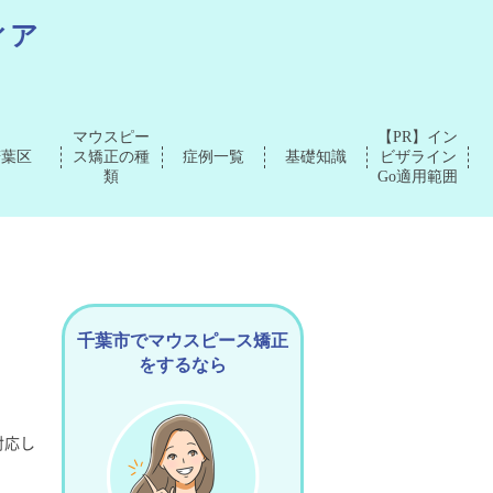
ィア
マウスピー
【PR】イン
若葉区
ス矯正の種
症例一覧
基礎知識
ビザライン
類
Go適用範囲
千葉市でマウスピース矯正
をするなら
対応し