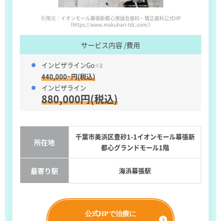
引用元：イオンモール幕張新都心徳誠会歯科・矯正歯科公式HP
（https://www.makuhari-tdc.com/）
サービス内容 /費用
インビザラインGo
※2
440,000~円(税込)
インビザライン
880,000円(税込)
千葉市美浜区豊砂1-1イオンモール幕張新
所在地
都心グランドモール1階
最寄り駅
海浜幕張駅
公式HPで治療に