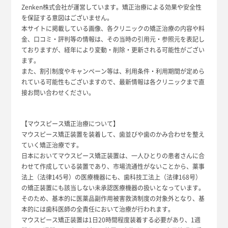
Zenken株式会社が運営しています。矯正治療による効果や安全性
を保証する意図はございません。
本サイトに掲載している画像、各クリニックの矯正治療の内容や料
金、口コミ・評判等の情報は、その当時の引用元・参照元を表記し
ておりますが、経年により変動・削除・更新される可能性がござい
ます。
また、割引制度やキャンペーン等は、利用条件・利用期間が定めら
れている可能性もございますので、最新情報は各クリニックまで直
接お問い合わせください。
【マウスピース矯正治療について】
マウスピース矯正装置を装着して、歯並びや歯のかみ合わせを整え
ていく矯正治療です。
日本においてマウスピース矯正装置は、一人ひとりの患者さんに合
わせて作成している装置であり、市場流通性がないことから、薬事
法上（法律145号）の医療機器にも、歯科技工法上（法律168号）
の矯正装置にも該当しない未承認医療機器の扱いとなっています。
そのため、基本的に医薬品副作用被害救済制度の対象外となり、基
本的には歯科医師の全責任において治療が行われます。
マウスピース矯正装置は1日20時間程度装着する必要があり、1週