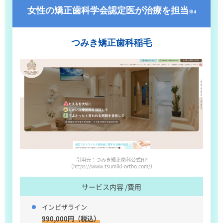
女性の矯正歯科学会
認定医が治療を担当
※4
つみき
矯正歯科稲毛
引用元：つみき矯正歯科公式HP
（https://www.tsumiki-ortho.com/）
サービス内容 /費用
インビザライン
990,000円（税込）