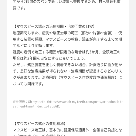
間から2週間のスパンで新しい装置へ交換するため、自己管理も重
要です。
【マウスピース矯正の治療期間・治療回数の目安】
治療期間もまた、症例や矯正治療の範囲（部分or片顎or全顎）、使
用する装置の種類、マウスピースの枚数、矯正が完了するまでの期
間などにより変動します。
軽度の症例で矯正する範囲が限定的な場合は約3か月、全顎矯正の
場合は約2年間を目安にすると良いでしょう。
ただし、矯正装置を正しく装着できない場合、計画通りに歯が動か
ず、良好な治療結果が得られない・治療期間が延長するなどのリス
クが高まります。治療回数（マウスピース作成枚数や通院頻度）に
おいても同様です。
※参照元：Oh my teeth（https://www.oh-my-teeth.com/posts/orthodontic-tr
eatment-time#index_zoTBb56D）
【マウスピース矯正の費用相場】
マウスピース矯正は、基本的に健康保険適用外・全額自己負担とな