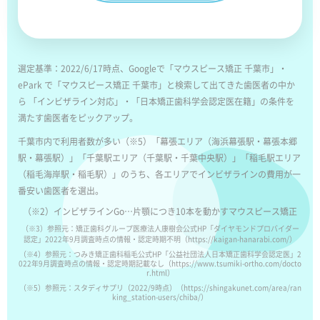
選定基準：2022/6/17時点、Googleで「マウスピース矯正 千葉市」・
ePark で「マウスピース矯正 千葉市」と検索して出てきた歯医者の中か
ら 「インビザライン対応」・「日本矯正歯科学会認定医在籍」の条件を
満たす歯医者をピックアップ。
千葉市内で利用者数が多い（※5）「幕張エリア（海浜幕張駅・幕張本郷
駅・幕張駅）」「千葉駅エリア（千葉駅・千葉中央駅）」「稲毛駅エリア
（稲毛海岸駅・稲毛駅）」のうち、各エリアでインビザラインの費用が一
番安い歯医者を選出。
（※2）インビザラインGo…片顎につき10本を動かすマウスピース矯正
（※3）参照元：矯正歯科グループ医療法人康樹会公式HP「ダイヤモンドプロバイダー
認定」2022年9月調査時点の情報・認定時期不明（https://kaigan-hanarabi.com/）
（※4）参照元：つみき矯正歯科稲毛公式HP「公益社団法人日本矯正歯科学会認定医」2
022年9月調査時点の情報・認定時期記載なし（https://www.tsumiki-ortho.com/docto
r.html）
（※5）参照元：スタディサプリ（2022/9時点）（https://shingakunet.com/area/ran
king_station-users/chiba/）