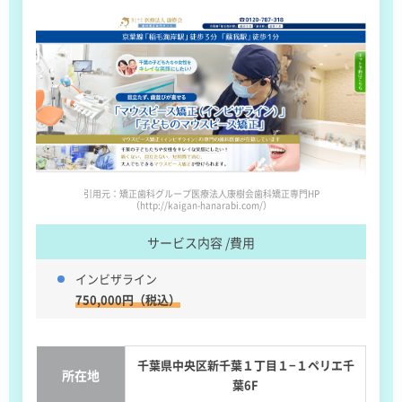
引用元：矯正歯科グループ医療法人康樹会歯科矯正専門HP
（http://kaigan-hanarabi.com/）
サービス内容 /費用
インビザライン
750,000円（税込）
千葉県中央区新千葉１丁目１−１ペリエ千
所在地
葉6F