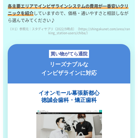
各主要エリアでインビザラインシステムの費用が一番安いクリ
ニックを紹介
していますので、価格・通いやすさと相談しなが
ら選んでみてください♪
（※1）参照元：スタディサプリ（2022/9時点）（https://shingakunet.com/area/ran
king_station-users/chiba/）
買い物がてら通院
リーズナブルな
インビザラインに対応
イオンモール幕張新都心
徳誠会歯科・矯正歯科