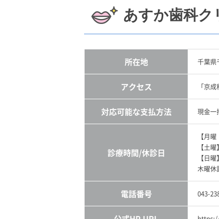
あすか歯科ク
所在地
千葉県千
アクセス
「京成
対応可能な支払方法
現金一
【月曜・
【土曜】
診療時間/休診日
【日曜】
木曜休
電話番号
043-23
公式HP URL
https: