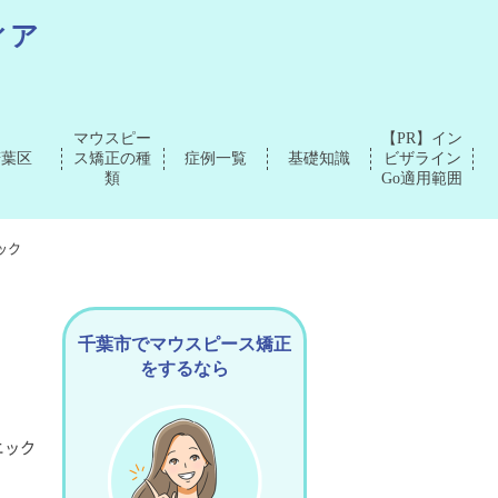
ィア
マウスピー
【PR】イン
若葉区
ス矯正の種
症例一覧
基礎知識
ビザライン
類
Go適用範囲
ック
千葉市でマウスピース矯正
をするなら
ニック