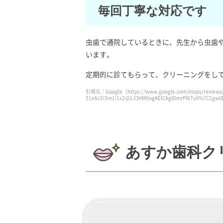
毎回丁寧な対応です
虫歯で通院しているときに、先生から虫歯
います。
定期的に診てもらって、クリーニングをし
引用元：Google（https://www.google.com/maps/reviews
51e6c5!3m1!1s2@1:CIHM0ogKEICAgIDmrPW7cA%7CCgwI
あすか歯科ク