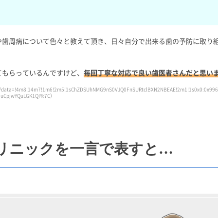
や歯周病について色々と教えて頂き、日々自分で出来る歯の予防に取り
てもらっているんですけど、
毎回丁寧な対応で良い歯医者さんだと思い
/data=!4m8!14m7!1m6!2m5!1sChZDSUhNMG9nS0VJQ0FnSURtclBXN2NBEAE!2m1!1s0x0:0x99
8uCpjwYQuLGK1QI%7C）
リニックを一言で表すと…